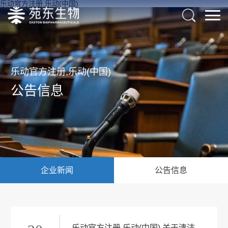
乐动官方注册,乐动(中国)
乐动官方注册,乐动(中国)
公告信息
企业新闻
公告信息
乐动官方注册,乐动(中国) 关于清洁生产审核信息的公开