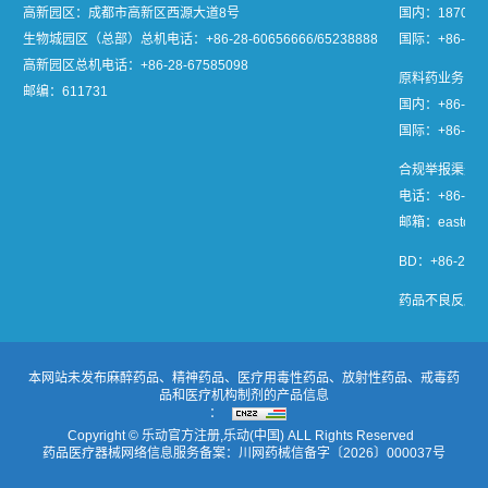
高新园区：成都市高新区西源大道8号
国内：1870811
生物城园区（总部）总机电话：
+86-28-60656666/65238888
国际：+86-28-
高新园区总机电话：
+86-28-67585098
原料药业务：
邮编：611731
国内：+86-28-
国际：+86-28-8
合规举报渠道
电话：+86-28-6
邮箱：easton@m
BD：+86-28-8
药品不良反应报告：
本网站未发布麻醉药品、精神药品、医疗用毒性药品、放射性药品、戒毒药
品和医疗机构制剂的产品信息
：
Copyright © 乐动官方注册,乐动(中国) ALL Rights Reserved
药品医疗器械网络信息服务备案：川网药械信备字〔2026〕000037号