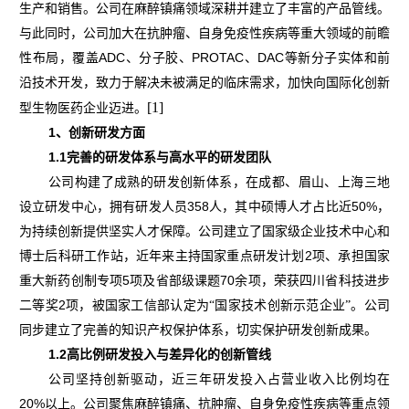
生产和销售。公司在麻醉镇痛领域深耕并建立了丰富的产品管线。
与此同时，公司加大在抗肿瘤、自身免疫性疾病等重大领域的前瞻
ADC
PROTAC
DAC
性布局，覆盖
、分子胶、
、
等新分子实体和前
沿技术开发，致力于解决未被满足的临床需求，加快向国际化创新
[1]
型生物医药企业迈进。
1
、创新研发方面
1.1
完善的研发体系与高水平的研发团队
公司构建了成熟的研发创新体系，在成都、眉山、上海三地
358
50%
设立研发中心，拥有研发人员
人，其中硕博人才占比近
，
为持续创新提供坚实人才保障。公司建立了国家级企业技术中心和
2
博士后科研工作站，近年来主持国家重点研发计划
项、承担国家
5
70
重大新药创制专项
项及省部级课题
余项，荣获四川省科技进步
2
二等奖
项，被国家工信部认定为“国家技术创新示范企业”。公司
同步建立了完善的知识产权保护体系，切实保护研发创新成果。
1.2
高比例研发投入与差异化的创新管线
公司坚持创新驱动，近三年研发投入占营业收入比例均在
20%
以上。公司聚焦麻醉镇痛、抗肿瘤、自身免疫性疾病等重点领