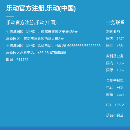
乐动官方注册,乐动(中国)
乐动官方注册,乐动(中国)
业务联系
生物城园区（总部）：成都市双流区安康路8号
制剂业务：
高新园区：成都市高新区西源大道8号
国内：1870811
生物城园区（总部）总机电话：
+86-28-60656666/65238888
国际：+86-28-
高新园区总机电话：
+86-28-67585098
原料药业务：
邮编：611731
国内：+86-28-
国际：+86-28-8
合规举报渠道
电话：+86-28-6
邮箱：easton@m
BD：+86-28-8
药品不良反应报告：