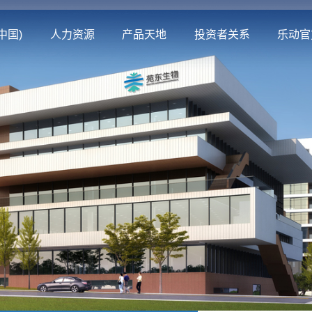
中国)
人力资源
产品天地
投资者关系
乐动官