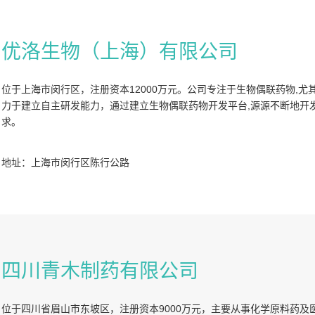
优洛生物（上海）有限公司
位于上海市闵行区，注册资本12000万元。公司专注于生物偶联药物,尤
力于建立自主研发能力，通过建立生物偶联药物开发平台,源源不断地开
求。
地址：上海市闵行区陈行公路
四川青木制药有限公司
位于四川省眉山市东坡区，注册资本9000万元，主要从事化学原料药