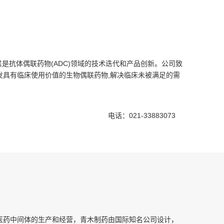
其是抗体偶联药物(ADC)领域的技术迭代和产品创新。公司致
发具有临床使用价值的生物偶联药物,解决临床未被满足的需
电话：021-33883073
及医药中间体的生产和经营，青木制药由国际知名公司设计，