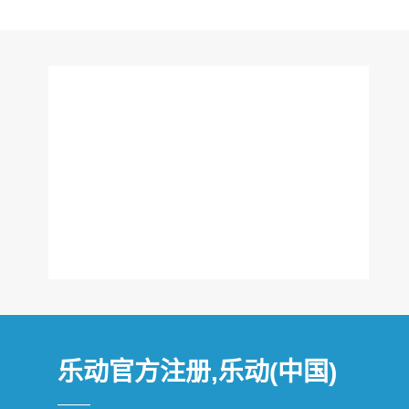
乐动官方注册,乐动(中国)